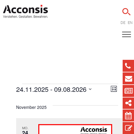
DE
EN
Veranstaltungen
24.11.2025
 - 
09.08.2026
Ansicht
Veran
Liste
Naviga
Ansic
Datum
wählen.
Navig
November 2025
MO.
24