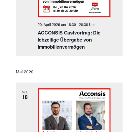
20. April 2026 um 18:30
-
20:30
ACCONSIS Gastvortrag: Die
lebzeitige Übergabe von
Immobilienvermögen
Mai 2026
MO.
18