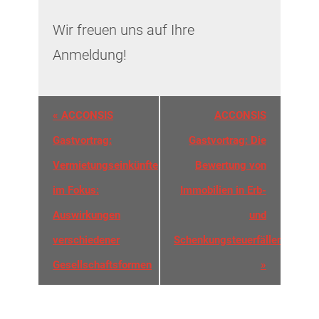
Wir freuen uns auf Ihre
Anmeldung!
Veranstaltung-
«
ACCONSIS
ACCONSIS
Navigation
Gastvortrag:
Gastvortrag: Die
Vermietungseinkünfte
Bewertung von
im Fokus:
Immobilien in Erb-
Auswirkungen
und
verschiedener
Schenkungsteuerfällen
Gesellschaftsformen
»