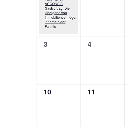
ACCONSIS
Gastvortrag: Die
Übergabe von
Immobilienvermögen
innerhalb der
Familie
0
0
3
4
Veranstaltungen,
Veranstaltu
0
0
10
11
Veranstaltungen,
Veranstaltu