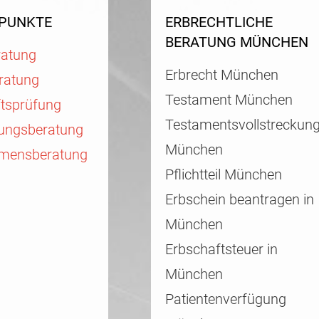
PUNKTE
ERBRECHTLICHE
BERATUNG MÜNCHEN
ratung
Erbrecht München
ratung
Testament München
ftsprüfung
Testamentsvollstreckun
rungsberatung
München
mensberatung
Pflichtteil München
Erbschein beantragen in
München
Erbschaftsteuer in
München
Patientenverfügung