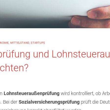
ONOMIE
,
MITTELSTAND
,
STARTUPS
sprüfung und Lohnsteuera
achten?
en
Lohnsteueraußenprüfung
wird kontrolliert, ob Ar
 Bei der
Sozialversicherungsprüfung
prüft die Deu