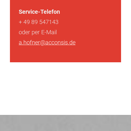
Service-Telefon
+ 49 89 547143
oder per E-Mail
a.hofner@acconsis.de
Beitragsnavigation