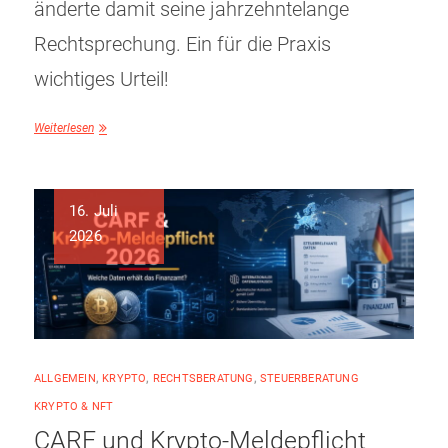
änderte damit seine jahrzehntelange
Rechtsprechung. Ein für die Praxis
wichtiges Urteil!
Weiterlesen
16. Juli
2026
ALLGEMEIN
,
KRYPTO
,
RECHTSBERATUNG
,
STEUERBERATUNG
KRYPTO & NFT
CARF und Krypto-Meldepflicht