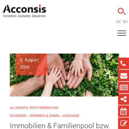
DE
EN
4. August
2026
ALLGEMEIN
,
RECHTSBERATUNG
SCHENKEN - VERERBEN & ERBEN - VORSORGE
Immobilien & Familienpool bzw.