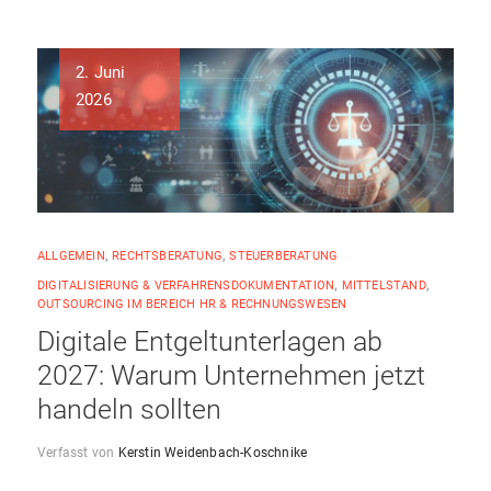
2. Juni
2026
ALLGEMEIN
,
RECHTSBERATUNG
,
STEUERBERATUNG
DIGITALISIERUNG & VERFAHRENSDOKUMENTATION
,
MITTELSTAND
,
OUTSOURCING IM BEREICH HR & RECHNUNGSWESEN
Digitale Entgeltunterlagen ab
2027: Warum Unternehmen jetzt
handeln sollten
Verfasst von
Kerstin Weidenbach-Koschnike