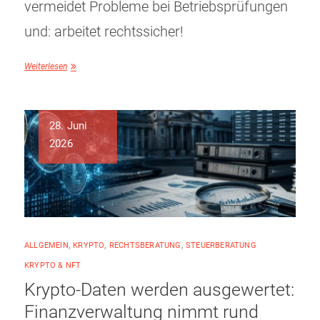
vermeidet Probleme bei Betriebsprüfungen
und: arbeitet rechtssicher!
Weiterlesen
28. Juni
2026
ALLGEMEIN
,
KRYPTO
,
RECHTSBERATUNG
,
STEUERBERATUNG
KRYPTO & NFT
Krypto-Daten werden ausgewertet:
Finanzverwaltung nimmt rund