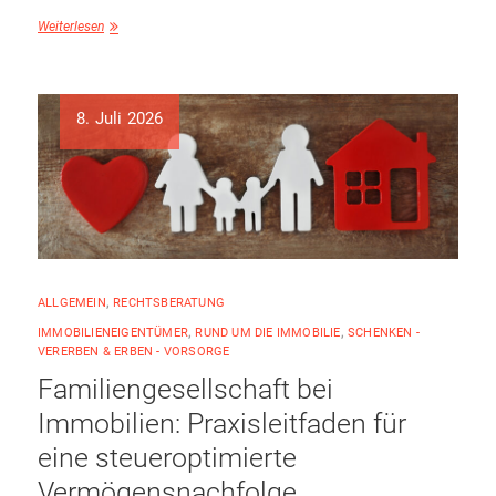
Weiterlesen
8. Juli 2026
ALLGEMEIN
,
RECHTSBERATUNG
IMMOBILIENEIGENTÜMER
,
RUND UM DIE IMMOBILIE
,
SCHENKEN -
VERERBEN & ERBEN - VORSORGE
Familiengesellschaft bei
Immobilien: Praxisleitfaden für
eine steueroptimierte
Vermögensnachfolge