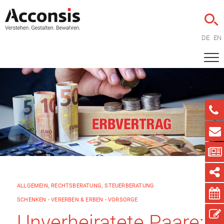
DE
EN
ALLGEMEIN
,
RECHTSBERATUNG
,
STEUERBERATUNG
SCHENKEN - VERERBEN & ERBEN - VORSORGE
Unverheiratete Paare: