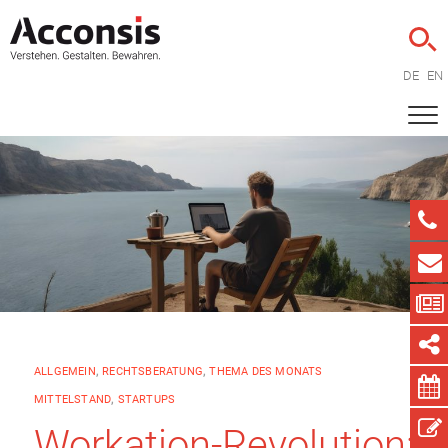
DE
EN
ALLGEMEIN
,
RECHTSBERATUNG
,
THEMA DES MONATS
MITTELSTAND
,
STARTUPS
Workation-Revolution: