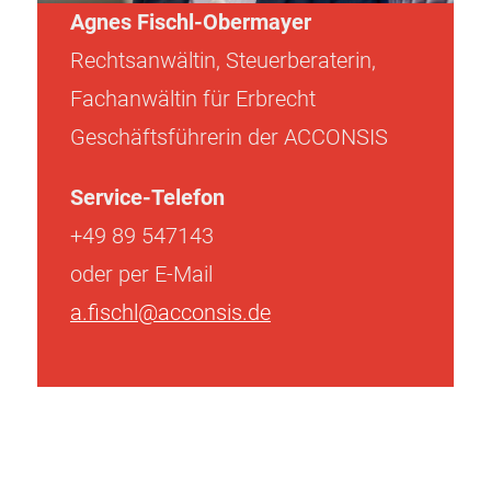
Agnes Fischl-Obermayer
Rechtsanwältin, Steuerberaterin,
Fachanwältin für Erbrecht
Geschäftsführerin der ACCONSIS
Service-Telefon
+49 89 547143
oder per E-Mail
a.fischl@acconsis.de
Beitragsnavigation