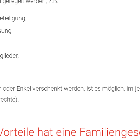
l geregelt werden, z.B.
teiligung,
sung
lieder,
 oder Enkel verschenkt werden, ist es möglich, im j
srechte).
orteile hat eine Familienges