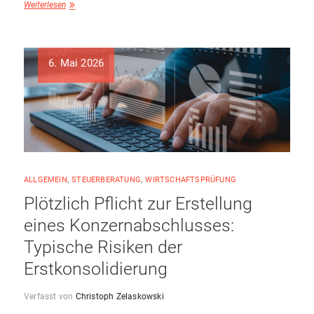
Weiterlesen
6. Mai 2026
ALLGEMEIN
,
STEUERBERATUNG
,
WIRTSCHAFTSPRÜFUNG
Plötzlich Pflicht zur Erstellung
eines Konzernabschlusses:
Typische Risiken der
Erstkonsolidierung
Verfasst von
Christoph Zelaskowski