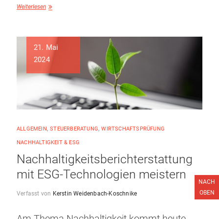
Weiterlesen
21. Mai
2024
ALLGEMEIN
,
STEUERBERATUNG
,
WIRTSCHAFTSPRÜFUNG
NACHHALTIGKEIT & ESG
Nachhaltigkeitsberichterstattung
mit ESG-Technologien meistern
NACH
OBEN
Verfasst von
Kerstin Weidenbach-Koschnike
Am Thema Nachhaltigkeit kommt heute