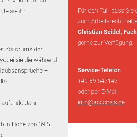
. Drei Monate nach
Für den Fall, dass Sie
gte sie ihr
zum Arbeitsrecht habe
Christian Seidel, Fac
gerne zur Verfügung.
es Zeitraums der
wobei sie die während
Service-Telefon
Urlaubsansprüche –
+49 89 547143
lte.
oder per E-Mail
info@acconsis.de
s laufende Jahr
aub in Höhe von 89,5
b.