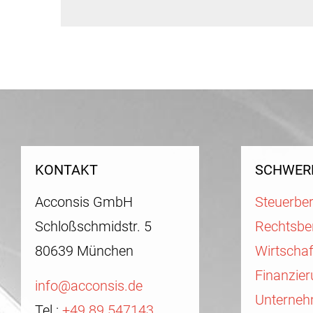
Beitragsnavigation
KONTAKT
SCHWER
Acconsis GmbH
Steuerbe
Schloßschmidstr. 5
Rechtsbe
80639 München
Wirtscha
Finanzie
info@acconsis.de
Unterneh
Tel.:
+49 89 547143