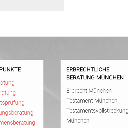
PUNKTE
ERBRECHTLICHE
BERATUNG MÜNCHEN
ratung
Erbrecht München
ratung
Testament München
ftsprüfung
Testamentsvollstreckun
rungsberatung
München
mensberatung