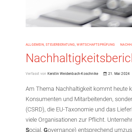
ALLGEMEIN
,
STEUERBERATUNG
,
WIRTSCHAFTSPRÜFUNG
NACHHA
Nachhaltigkeitsberi
Verfasst von
Kerstin Weidenbach-Koschnike
21. Mai 2024
Am Thema Nachhaltigkeit kommt heute kei
Konsumenten und Mitarbeitenden, sondern 
(CSRD), die EU-Taxonomie und das Lieferke
viele Organisationen zur Pflicht. Untern
S
ocial,
G
overnance) entsprechend umzusetz