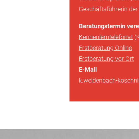
Geschäftsführerin de
Beratungstermin vere
Kennenlerntelefonat
(K
Erstberatung Online
Erstberatung vor Ort
E-Mail
k.weidenbach-koschn