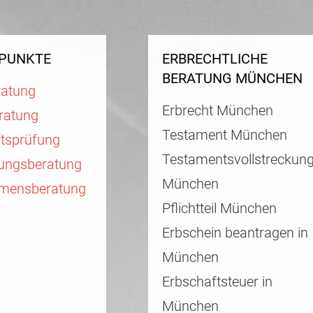
PUNKTE
ERBRECHTLICHE
BERATUNG MÜNCHEN
ratung
Erbrecht München
ratung
Testament München
ftsprüfung
Testamentsvollstreckun
rungsberatung
München
mensberatung
Pflichtteil München
Erbschein beantragen in
München
Erbschaftsteuer in
München