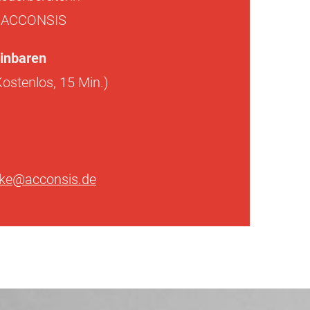
r ACCONSIS
inbaren
ostenlos, 15 Min.)
ike@acconsis.de