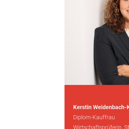
Kerstin Weidenbach-
Diplom-Kauffrau
Wirtschaftsprüferin, S