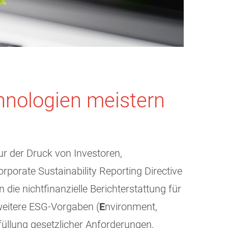
hnologien meistern
r der Druck von Investoren,
porate Sustainability Reporting Directive
ie nichtfinanzielle Berichterstattung für
weitere ESG-Vorgaben (
E
nvironment,
füllung gesetzlicher Anforderungen,