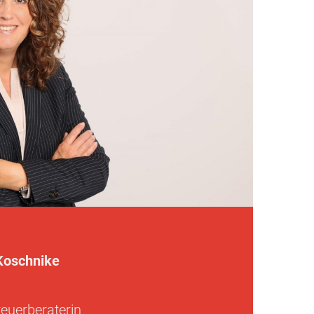
Koschnike
teuerberaterin