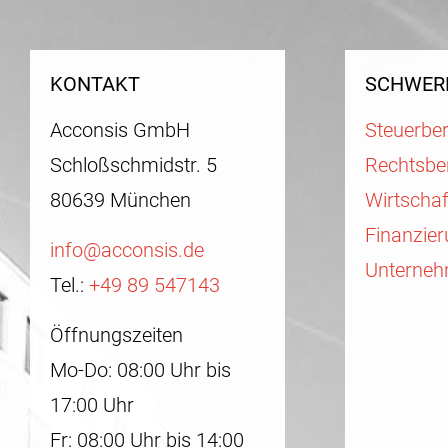
KONTAKT
SCHWER
Acconsis GmbH
Steuerbe
Schloßschmidstr. 5
Rechtsbe
80639 München
Wirtscha
Finanzie
info@acconsis.de
Unterneh
Tel.:
+49 89 547143
Öffnungszeiten
Mo-Do: 08:00 Uhr bis
17:00 Uhr
Fr: 08:00 Uhr bis 14:00